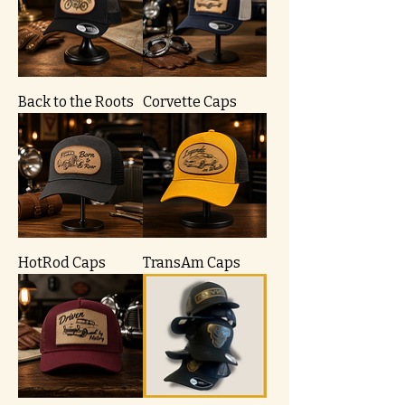
Back to the Roots
Corvette Caps
HotRod Caps
TransAm Caps