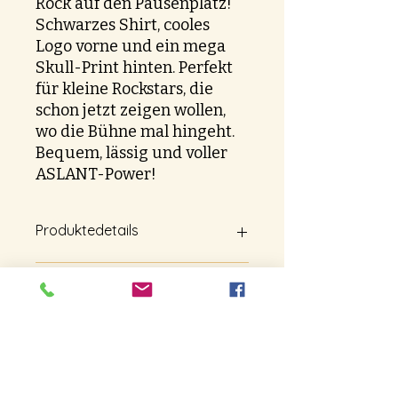
Rock auf den Pausenplatz!
Schwarzes Shirt, cooles
Logo vorne und ein mega
Skull-Print hinten. Perfekt
für kleine Rockstars, die
schon jetzt zeigen wollen,
wo die Bühne mal hingeht.
Bequem, lässig und voller
ASLANT-Power!
Produktedetails
Grössentabelle
Rückgaberichtlinien
Das Design wird mit modernem
DTF-Druck (Direct-to-Film) auf das
Shirt gebracht. Bei dieser Technik
Bitte beachte, dass Retouren nur in
Versandinfo
wird das Motiv zuerst auf eine
Ausnahmefällen gestattet sind. Für
spezielle Folie gedruckt und dann
ein kleines Unternehmen wie
mittels Hitze auf den Stoff
Snapshot19.ch sind Rücksendungen
Diese Kollektion ist kein