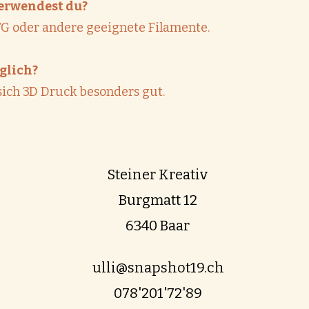
erwendest du?
ETG oder andere geeignete Filamente.
glich?
sich 3D Druck besonders gut.
Steiner Kreativ
Burgmatt 12
6340 Baar
ulli@snapshot19.ch
078'201'72'89