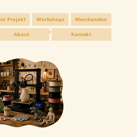
in Projekt
Workshops
Merchandise
kshops
Merchandise
Fotografie
About
Kontakt
About
Kontakt