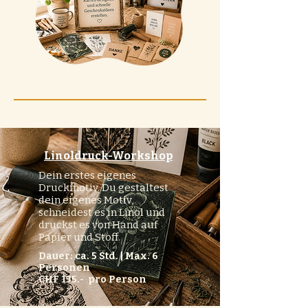
Linoldruck-Workshop
Dein erstes eigenes
Druckmotiv. Du gestaltest
dein eigenes Motiv,
schneidest es in Linol und
druckst es von Hand auf
Papier und Stoff.
Dauer: ca. 5 Std. | Max. 6
Personen
CHF 135.- pro Person