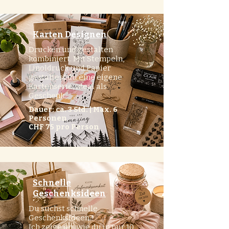
Karten Designen
Drucken und gestalten
kombiniert. Mit Stempeln,
Linoldruck und Papier
gestaltest du eine eigene
Kartenserie, ideal als
Geschenk.
Dauer: ca. 3 Std. | Max. 6
Personen
CHF 75 pro Person
Schnelle
Geschenksideen
Du suchst schnelle
Geschenksideen?
Ich zeige dir, wie du in nur 10