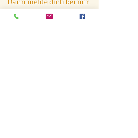
Dann melde dich bei mir.
Hier gehts zu den Terminen
Steiner Kreativ
Burgmatt 12
6340 Baar
ulli@snapshot19.ch
078'201'72'89
Datenschutzerklärung
AGB
Widerrufsrecht
Impressum