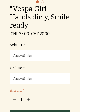
"Vespa Girl –
Hands dirty, Smile
ready"
Standardpreis
Sale-
 CHF 35.00 
CHF 20.00
Preis
Schnitt
*
Grösse
*
Anzahl
*