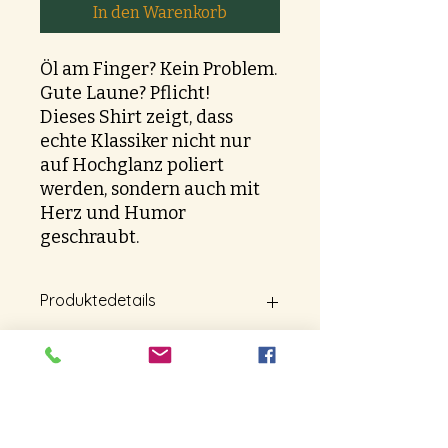
In den Warenkorb
Öl am Finger? Kein Problem.
Gute Laune? Pflicht!
Dieses Shirt zeigt, dass
echte Klassiker nicht nur
auf Hochglanz poliert
werden, sondern auch mit
Herz und Humor
geschraubt.
Produktedetails
Grössentabelle
Rückgaberichtlinien
Das Design wird mit modernem
DTF-Druck (Direct-to-Film) auf das
Shirt gebracht. Bei dieser Technik
Bitte beachte, dass Retouren nur in
Versandinfo
wird das Motiv zuerst auf eine
Ausnahmefällen gestattet sind. Für